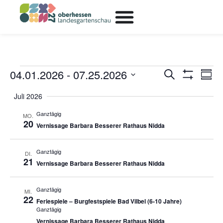
04.01.2026
 - 
07.25.2026
Ver
Veransta
Suche
Zusam
Filter Anzeig
Ans
Datum
Suche
auswählen.
Juli 2026
Nav
und
Ganztägig
MO.
20
Vernissage Barbara Besserer Rathaus Nidda
Ansichte
Navigati
Ganztägig
DI.
21
Vernissage Barbara Besserer Rathaus Nidda
Ganztägig
MI.
22
Feriespiele – Burgfestspiele Bad Vilbel (6-10 Jahre)
Ganztägig
Vernissage Barbara Besserer Rathaus Nidda