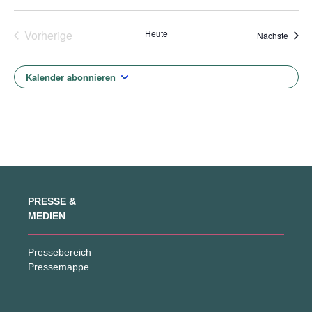
Veranstaltungen
Vorherige
Heute
Veran
Nächste
Kalender abonnieren
PRESSE &
MEDIEN
Pressebereich
Pressemappe