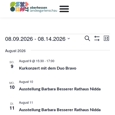
08.09.2026
 - 
08.14.2026
Ver
Veransta
Suche
Liste
Filter Anzeig
Ans
Datum
Suche
wählen.
August 2026
Nav
und
August 9 @ 15:30
-
17:00
SO.
9
Ansichte
Kurkonzert mit dem Duo Bravo
Navigati
August 10
MO.
10
Ausstellung Barbara Besserer Rathaus Nidda
August 11
DI.
11
Ausstellung Barbara Besserer Rathaus Nidda