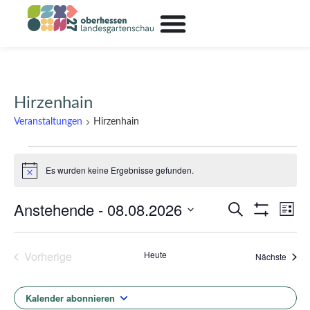
Hirzenhain
Veranstaltungen
Hirzenhain
Es wurden keine Ergebnisse gefunden.
Hinweis
Anstehende
 - 
08.08.2026
Ver
Veransta
Suche
Liste
Filter Anzeig
Ans
Datum
Suche
wählen.
Nav
Veranstaltungen
Vorherige
Heute
Veran
Nächste
und
Ansichte
Kalender abonnieren