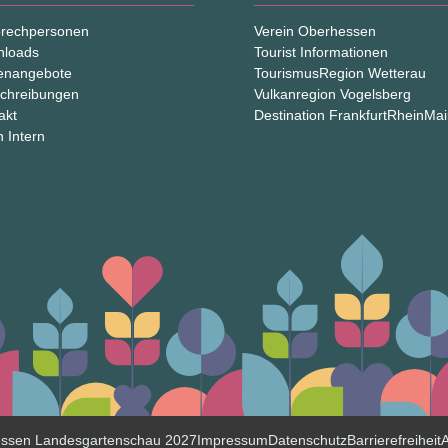
rechpersonen
Verein Oberhessen
nloads
Tourist Informationen
lenangebote
TourismusRegion Wetterau
chreibungen
Vulkanregion Vogelsberg
akt
Destination FrankfurtRheinMa
n Intern
essen Landesgartenschau 2027
Impressum
Datenschutz
Barrierefreiheit