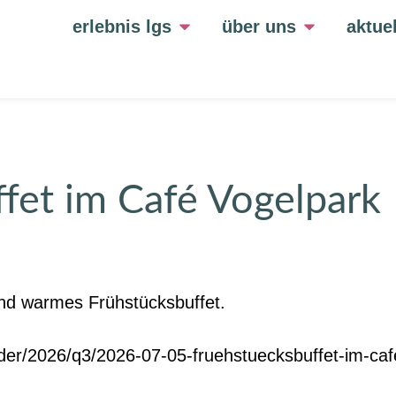
erlebnis lgs
über uns
aktue
fet im Café Vogelpark
nd warmes Frühstücksbuffet.
der/2026/q3/2026-07-05-fruehstuecksbuffet-im-caf